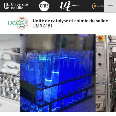
Aller
Cookies management panel
au
M
contenu
Unité de catalyse et chimie du solide
UMR 8181