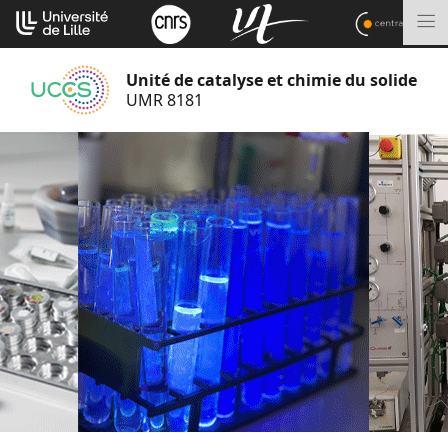
Aller
Cookies management panel
au
M
contenu
Unité de catalyse et chimie du solide
UMR 8181