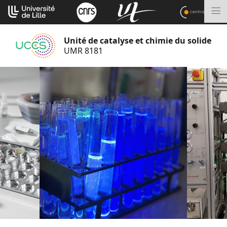
Aller
Cookies management panel
au
M
contenu
Unité de catalyse et chimie du solide
UMR 8181