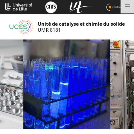
Aller
Cookies management panel
au
M
contenu
Unité de catalyse et chimie du solide
UMR 8181